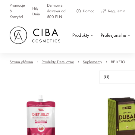
Promocje
Darmowa
Hity
&
dostawa od
Pomoc
Regulamin
Dnia
Korzyści
500 PLN
Produkty
Profesjonalne
Strona główna
Produkty Detaliczne
Suplementy
BE KETO