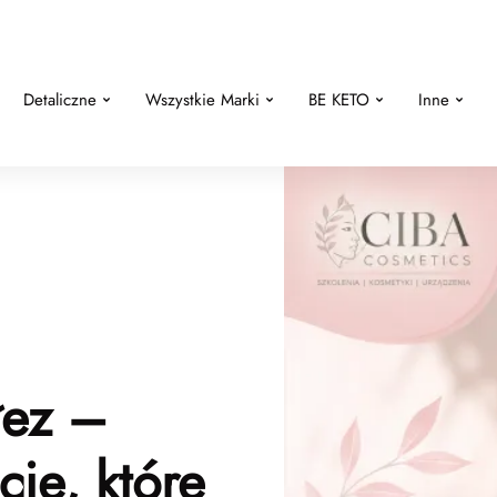
Detaliczne
Wszystkie Marki
BE KETO
Inne
łez –
je, które