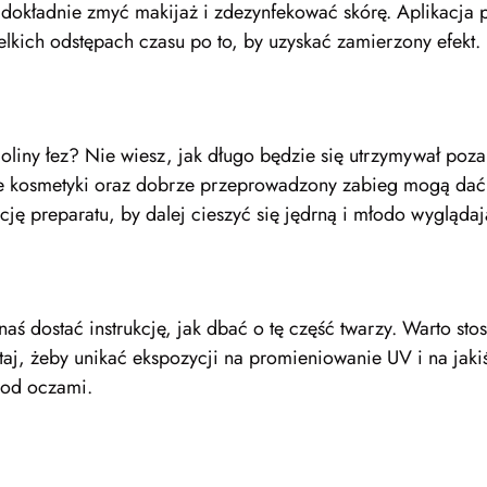
dokładnie zmyć makijaż i zdezynfekować skórę. Aplikacja pr
elkich odstępach czasu po to, by uzyskać zamierzony efekt.
oliny łez? Nie wiesz, jak długo będzie się utrzymywał poz
ne kosmetyki oraz dobrze przeprowadzony zabieg mogą dać 
ję preparatu, by dalej cieszyć się jędrną i młodo wyglądaj
ś dostać instrukcję, jak dbać o tę część twarzy. Warto sto
taj, żeby unikać ekspozycji na promieniowanie UV i na jaki
pod oczami.