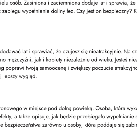
elu osób. Zasiniona i zaciemniona dodaje lat i sprawia, że c
 zabiegu wypełniania doliny łez. Czy jest on bezpieczny? 
dawać lat i sprawiać, że czujesz się nieatrakcyjnie. Na s
no mężczyźni, jak i kobiety niezależnie od wieku. Jesteś n
g poprawi twoją samoocenę i zwiększy poczucie atrakcyjnoś
j lepszy wygląd.
luronowego w miejsce pod dolną powieką. Osoba, która wyko
kty, a także opisuje, jak będzie przebiegało wypełnianie do
 bezpieczeństwa zarówno u osoby, która poddaje się zabieg