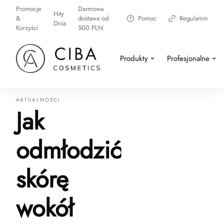
Promocje
Darmowa
Hity
&
dostawa od
Pomoc
Regulamin
Dnia
Korzyści
500 PLN
Produkty
Profesjonalne
AKTUALNOŚCI
Jak
odmłodzić
skórę
wokół