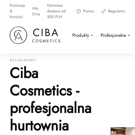
Promocje
Darmowa
Hity
&
dostawa od
Pomoc
Regulamin
Dnia
Korzyści
500 PLN
Produkty
Profesjonalne
AKTUALNOŚCI
Ciba
Cosmetics -
profesjonalna
hurtownia