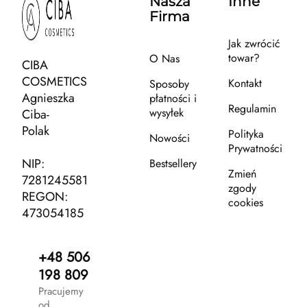
Nasza
Inne
Firma
Jak zwrócić
towar?
O Nas
CIBA
COSMETICS
Kontakt
Sposoby
Agnieszka
płatności i
Regulamin
wysyłek
Ciba-
Polak
Polityka
Nowości
Prywatności
NIP:
Bestsellery
Zmień
7281245581
zgody
REGON:
cookies
473054185
+48 506
198 809
Pracujemy
od