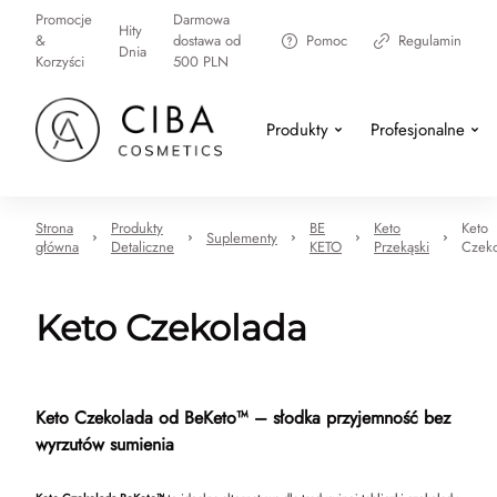
Promocje
Darmowa
Hity
&
dostawa od
Pomoc
Regulamin
Dnia
Korzyści
500 PLN
Produkty
Profesjonalne
Strona
Produkty
BE
Keto
Keto
Suplementy
główna
Detaliczne
KETO
Przekąski
Czeko
Keto Czekolada
Keto Czekolada od BeKeto™ – słodka przyjemność bez
wyrzutów sumienia