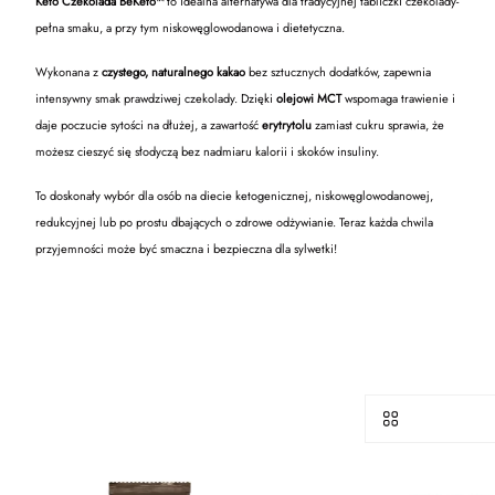
Keto Czekolada BeKeto™
to idealna alternatywa dla tradycyjnej tabliczki czekolady-
pełna smaku, a przy tym niskowęglowodanowa i dietetyczna.
Wykonana z
czystego, naturalnego kakao
bez sztucznych dodatków, zapewnia
intensywny smak prawdziwej czekolady. Dzięki
olejowi MCT
wspomaga trawienie i
daje poczucie sytości na dłużej, a zawartość
erytrytolu
zamiast cukru sprawia, że
możesz cieszyć się słodyczą bez nadmiaru kalorii i skoków insuliny.
To doskonały wybór dla osób na diecie ketogenicznej, niskowęglowodanowej,
redukcyjnej lub po prostu dbających o zdrowe odżywianie. Teraz każda chwila
przyjemności może być smaczna i bezpieczna dla sylwetki!