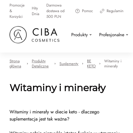
Promocje
Darmowa
Hity
&
dostawa od
Pomoc
Regulamin
Dnia
Korzyści
500 PLN
Produkty
Profesjonalne
Strona
Produkty
BE
Witaminy i
Suplementy
główna
Detaliczne
KETO
minerały
Witaminy i minerały
Witaminy i minerały w diecie keto - dlaczego
suplementacja jest tak ważna?