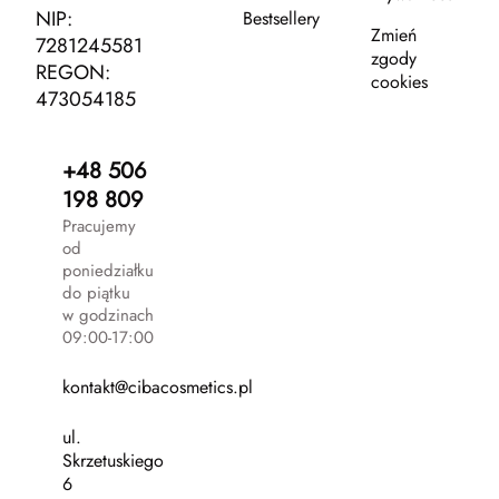
NIP:
Bestsellery
Zmień
7281245581
zgody
REGON:
cookies
473054185
+48 506
198 809
Pracujemy
od
poniedziałku
do piątku
w godzinach
09:00-17:00
kontakt@cibacosmetics.pl
ul.
Skrzetuskiego
6