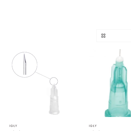
IGŁY
IGŁY