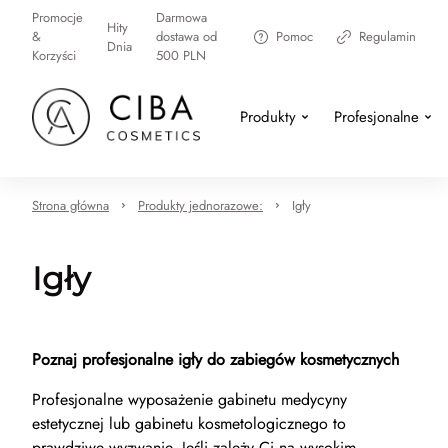
Promocje
Darmowa
Hity
&
dostawa od
Pomoc
Regulamin
Dnia
Korzyści
500 PLN
Produkty
Profesjonalne
Strona główna
Produkty jednorazowe:
Igły
Igły
Poznaj profesjonalne igły do zabiegów kosmetycznych
Profesjonalne wyposażenie gabinetu medycyny
estetycznej lub gabinetu kosmetologicznego to
prawdziwe wyzwanie. Jeśli zależy Ci na wysokim