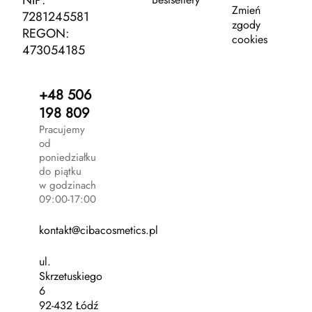
NIP:
Zmień
7281245581
zgody
REGON:
cookies
473054185
+48 506
198 809
Pracujemy
od
poniedziałku
do piątku
w godzinach
09:00-17:00
kontakt@cibacosmetics.pl
ul.
Skrzetuskiego
6
92-432 Łódź